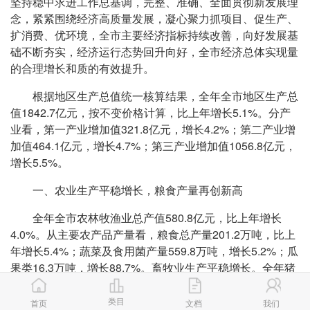
坚持稳中求进工作总基调，完整、准确、全面贯彻新发展理
念，紧紧围绕经济高质量发展，凝心聚力抓项目、促生产、
扩消费、优环境，全市主要经济指标持续改善，向好发展基
础不断夯实，经济运行态势回升向好，全市经济总体实现量
的合理增长和质的有效提升。
根据地区生产总值统一核算结果，全年全市地区生产总
值1842.7亿元，按不变价格计算，比上年增长5.1%。分产
业看，第一产业增加值321.8亿元，增长4.2%；第二产业增
加值464.1亿元，增长4.7%；第三产业增加值1056.8亿元，
增长5.5%。
一、农业生产平稳增长，粮食产量再创新高
全年全市农林牧渔业总产值580.8亿元，比上年增长
4.0%。从主要农产品产量看，粮食总产量201.2万吨，比上
年增长5.4%；蔬菜及食用菌产量559.8万吨，增长5.2%；瓜
果类16.3万吨，增长88.7%。畜牧业生产平稳增长。全年猪
牛羊禽肉产量33.0万吨，比上年增长2.5%；禽蛋产量14.5
万吨，增长1.9%；生牛奶产量119.0 万吨，增长5.0%。全
类目
首页
文档
我们