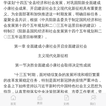
学谋划“十四五”全县经济和社会发展，对巩固阳新全面建成
小康社会成果、开启建设社会主义现代化新征程具有重要意
义。为全面部署和加快推进这一时期发展，明确目标任务，
凝聚全县共识，根据《中共阳新县委关于制定国民经济和社
会发展第十四个五年规划和二〇三五年远景目标的建议》，
特制订《阳新县国民经济和社会发展第十四个五年规划和二
〇三五年远景目标纲要》。
第一章 全面建成小康社会开启全面建设社会
主义现代化新征程
第一节决胜全面建成小康社会取得决定性成就
“十三五”时期，面对错综复杂的发展环境和艰巨繁重
的改革发展稳定任务，特别是面对新冠肺炎疫情严重冲击，
全县上下始终坚持以习近平新时代中国特色社会主义思想为
指导，认真贯彻落实中央决策部署和省、市委工作要求，坚
持“生态立县、工业强县、改革活县”战略不动摇，以脱贫攻
坚统领经济社会发展，团结带领全县广大党员干部群众稳增
类目
首页
文档
我们