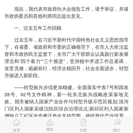
现在，我代表市政府向大会报告工作，请予审议，并请
市政协委员和其他列席同志提出意见。
一、过去五年工作回顾
过去五年，在习近平新时代中国特色社会主义思想指导
下，在省委、省政府和市委的正确领导下，在市人大依法监
督和市政协民主监督下，全市广大干部群众认真践行新发展
理念和“四个着力”“三个推进”，坚持稳中求进工作总基调，
攻坚克难，砥砺前行，经济企稳回升，社会全面进步，转型
升级进入新阶段。
——转型振兴步伐更加稳健。全面落实中发7号和国发
28号、62号文件精神，新一轮东北振兴战略政策落地见
效。我市被纳入国家产业合作与转型升级示范区规划;清河
门区列入国家采煤沉陷区综合治理试点;新邱区列入国家新
增独立工矿区改造搬迁资金支持范围。接续替代产业培育、
基础设施建设、生态环境保护等工作取得明显进展，转型之
类目
初面对的就业难、住房难、行路难、就医难、就学难、生活
首页
文档
我们