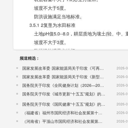
坡度不大于5度。
防洪设施满足当地标准。
3.5.1 2复垦为水田标准
土地pH值5.0--8.0，耕层质地为壤土(轻、中、
坡度不大于3度。
防洪设施满足当地标。
频道精选：
3.5.1.3 复垦为菜地标准:
土壤pH值为6.0---8.5，耕层质地为壤土(轻、
国家发展改革委 国家能源局关于印发《可再生能源发展“十五五”规划》的通知 （发改能源〔2026〕1067号）
2026-0
坡度不大于3度。
国家发展改革委 国家能源局关于印发《新型电力系统建设“十五五”规划》的通知​ （发改能源〔2026〕942号）
2026-0
土壤容重不大1.3克/立方厘米。有排灌设施，
国务院关于印发《全民健身计划（2026—2030年）》的通知 （国发〔2026〕26号）
2026-0
灌溉水质满足《农田灌溉水质标准》
国务院关于印发《城市更新“十五五”规划》的通知（国发〔2026〕12号）
2026-0
代换量为10毫克当量/100克。
国务院关于印发《国民健康“十五五”规划》的通知 （国发〔2026〕23号）
2026-0
3.5.1.4复垦为林地标准：
（福建省）福州市国民经济和社会发展第十五个五年规划纲要
2026-0
土壤pH值5.5---8.5。
（河南省）平顶山市国民经济和社会发展第十五个五年规划纲要
2026-0
土壤厚度不小于0.3米。