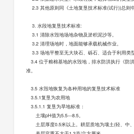
2.3 其他原则同《土地复垦技术标准(试行))总则
3. 水段地复垦技术标准:
3.1 清除水毁地场地杂物及淤积泥沙等。
3.2 清理场地时，地面能够承载机械作业。
3.3 场地平整至无大块石、砾石、适合于利用类
3.4 位于粮棉基地的水毁地，排水防洪执行《防
准。
3.5 水毁地恢复为各种用地的复垦技术标准
3.5.1复垦为农用地
3.5.1.1 复垦为旱地标准：
土壤pH值为5.5---8.5。
土层厚度0.5米以上。耕层质地为壤土(轻、中、
表层容重不大于1.3克/立方厘米。