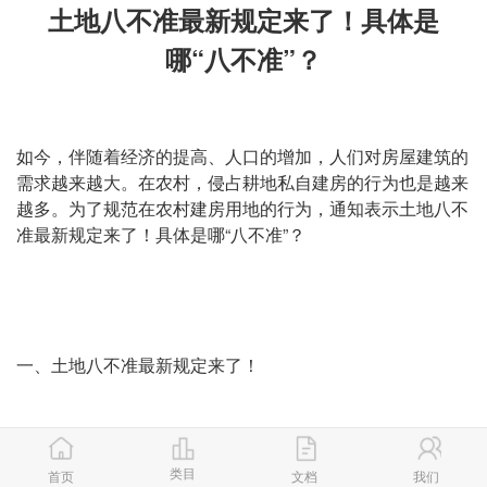
土地八不准最新规定来了！具体是
哪“八不准”？
如今，伴随着经济的提高、人口的增加，人们对房屋建筑的
需求越来越大。在农村，侵占耕地私自建房的行为也是越来
越多。为了规范在农村建房用地的行为，通知表示土地八不
准最新规定来了！具体是哪“八不准”？
一、土地八不准最新规定来了！
近日来，一些地方农村未经批准违法私自乱占耕地建房问题
类目
突出且呈蔓延势头，尤其是强占、多占、非法出售等恶意占
首页
文档
我们