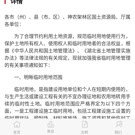
详情
各市（州）、县（市、区）、神农架林区国土资源局、厅属
各单位：
为了合理节约利用土地资源，规范临时用地使用行为，
保护土地所有权人、使用权人和临时用地者的合法权益，根
据《中华人民共和国土地管理法》、《湖北省土地管理实施
办法》等法律法规的有关规定，现就加强我省临时用地管理
的有关事项通知如下：
一、明晰临时用地范围
临时用地，是指建设用地单位和个人在短期内使用的，
与生产生活或建设工程有关的不宜办理征地和农用地转用手
续的临时性土地。临时用地范围应严格界定为以下四个方
面，一是工程建设施工临时用地，包括工程建设施工设置的
临时搅拌站、预制场、材料堆放场、施工道路和其他临时工
棚用地、工程建设过程中取土场、弃渣（土）场、架设地上
类目
首页
文档
我们
线路、敷设地下管线和其他地下工程所需临时使用的土地；