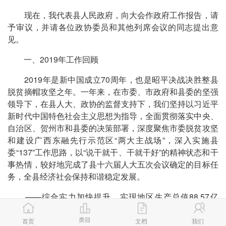
现在，我代表县人民政府，向大会作政府工作报告，请
予审议，并请各位政协委员和其他列席会议的同志提出意
见。
一、2019年工作回顾
2019年是新中国成立70周年，也是昭平决战决胜整县
脱贫摘帽攻坚之年。一年来，在市委、市政府和县委的坚强
领导下，在县人大、政协的监督支持下，我们坚持以习近平
新时代中国特色社会主义思想为指导，全面贯彻落实中央、
自治区、贺州市和县委的决策部署，深度聚焦市委脱贫攻坚
和建设广西东融先行示范区“两大主战场”，深入实施县
委“137”工作思路，以“说干就干、干就干好”的精神状态和干
事热情，较好地完成了县十六届人大五次会议确定的目标任
务，全县经济社会保持和谐稳定发展。
——综合实力加快提升。实现地区生产总值88.57亿
元，增长10.2%;城镇居民人均可支配收入和农村居民人均可
类目
支配收入分别为32081元和12159元，“两个翻番①”提前一
首页
文档
我们