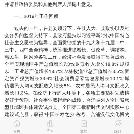
并请县政协委员和其他列席人员提出意见。
一、2019年工作回顾
过去的一年，在县委领导下，在县人大、县政协以及社
会各界的监督支持下，县政府坚持以习近平新时代中国特色
社会主义思想为指导，全面贯彻党的十九大和十九届二中、
三中、四中全会精神，统筹推进稳增长、促改革、调结构、
惠民生、防风险各项工作，经济社会发展取得了显著成效。
全年实现地区生产总值增长7.3%;财政收入增长18.8%;规模
以上工业总产值增长18.7%;农林牧渔业总产值增长3.5%;固
定资产投资增长33.6%;社会消费品零售总额增长10.1%;城
镇居民人均可支配收入增长8%，农村居民人均可支配收入
增长11.3%。在经济下行的大环境下，各项主要指标完成情
况好于预期。社会事业取得新的成绩，合浦被列入全国紧密
型县域医共体建设试点县、全国第二批新时代文明实践中心
建设试点县，获得“中国长寿之乡”称号，合浦汉代文化博物
馆被中宣部命名为“全国爱国主义教育示范基地”，精一公司
获“全国质量标杆”称号，廉州、公馆、白沙3镇入选全国千
类目
首页
文档
我们