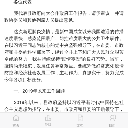
各位代表：
我代表县政府向大会作政府工作报告，请予审议，并请
政协委员和其他列席人员提出意见。
这次新冠肺炎疫情，是新中国成立以来我国遭遇的传播
速度最快、感染范围最广、防控难度最大的公共卫生事件。
在以习近平同志为核心的党中央坚强领导下，在市委、市政
府和县委的科学部署下，经过全县上下和广大人民群众艰苦
卓绝的努力，我县持续保持“疫情零发”的良好态势。当前，
疫情尚未结束，发展任务异常艰巨。要统筹做好常态化疫情
防控和经济社会发展工作，主动作为、真抓实干，努力完成
今年各项目标任务。
一、2019年以来工作回顾
2019年以来，县政府坚持以习近平新时代中国特色社
会主义思想为指导，在市委、市政府和县委的正确领导下，
在县人大、县政协的监督支持下，紧扣省委十二届历次全
会，市委六届四次、五次全会以及县十三届党代会三次会议
类目
首页
文档
我们