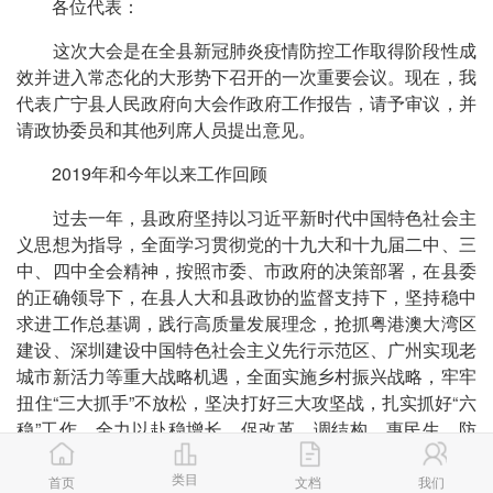
各位代表：
这次大会是在全县新冠肺炎疫情防控工作取得阶段性成
效并进入常态化的大形势下召开的一次重要会议。现在，我
代表广宁县人民政府向大会作政府工作报告，请予审议，并
请政协委员和其他列席人员提出意见。
2019年和今年以来工作回顾
过去一年，县政府坚持以习近平新时代中国特色社会主
义思想为指导，全面学习贯彻党的十九大和十九届二中、三
中、四中全会精神，按照市委、市政府的决策部署，在县委
的正确领导下，在县人大和县政协的监督支持下，坚持稳中
求进工作总基调，践行高质量发展理念，抢抓粤港澳大湾区
建设、深圳建设中国特色社会主义先行示范区、广州实现老
城市新活力等重大战略机遇，全面实施乡村振兴战略，牢牢
扭住“三大抓手”不放松，坚决打好三大攻坚战，扎实抓好“六
稳”工作，全力以赴稳增长、促改革、调结构、惠民生、防
风险、保稳定，全县经济社会保持平稳健康发展。地区生产
类目
总值同比增长(以下简称增长)6.4%，一般公共预算收入增长
首页
文档
我们