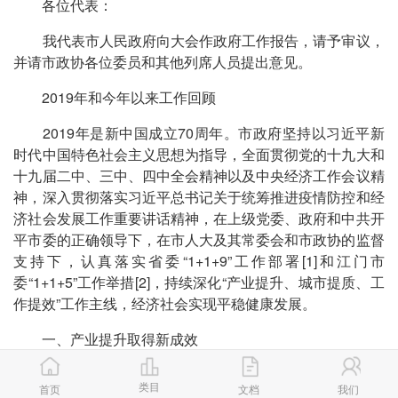
各位代表：
我代表市人民政府向大会作政府工作报告，请予审议，
并请市政协各位委员和其他列席人员提出意见。
2019年和今年以来工作回顾
2019年是新中国成立70周年。市政府坚持以习近平新
时代中国特色社会主义思想为指导，全面贯彻党的十九大和
十九届二中、三中、四中全会精神以及中央经济工作会议精
神，深入贯彻落实习近平总书记关于统筹推进疫情防控和经
济社会发展工作重要讲话精神，在上级党委、政府和中共开
平市委的正确领导下，在市人大及其常委会和市政协的监督
支持下，认真落实省委“1+1+9”工作部署[1]和江门市
委“1+1+5”工作举措[2]，持续深化“产业提升、城市提质、工
作提效”工作主线，经济社会实现平稳健康发展。
一、产业提升取得新成效
“六稳”[3]工作推进有力。坚决落实中央宏观调控政策
类目
首页
文档
我们
和“六稳”工作部署，妥善应对中美经贸摩擦。2019年，地方