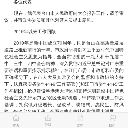
各位代表：
现在，我代表台山市人民政府向大会报告工作，请予审
议，并请政协委员和其他列席人员提出意见。
2019年以来工作回顾
2019年是新中国成立70周年，也是台山在高质量发展
道路上砥砺前行的一年。市政府坚持以习近平新时代中国特
色社会主义思想为指导，全面贯彻党的十九大和十九届二
中、三中、四中全会精神，深入贯彻习近平总书记对广东重
要讲话和重要指示批示精神，在江门市委、市政府和市委的
正确领导下，在市人大及其常委会的监督和市政协的支持
下，认真落实省委“1+1+9”工作部署[1]和江门市委“1+1+5”工
作举措[2]，抢抓建设粤港澳大湾区和支持深圳建设中国特色
社会主义先行示范区“双区驱动”机遇，坚持稳中求进工作总
基调，扎实做好稳增长、促改革、调结构、惠民生、防风
险、保稳定各项工作，全面建成小康社会取得重大进展。
——过去一年，我们紧盯目标，奋力拼搏，较好完成全
类目
首页
文档
我们