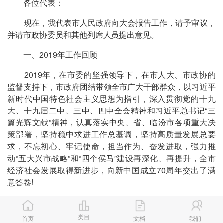
各位代表：
现在，我代表市人民政府向大会报告工作，请予审议，
并请市政协委员和其他列席人员提出意见。
一、2019年工作回顾
2019年，在市委的坚强领导下，在市人大、市政协的
监督支持下，市政府团结带领全市广大干部群众，以习近平
新时代中国特色社会主义思想为指引，深入贯彻党的十九
大、十九届二中、三中、四中全会精神和习近平总书记“三
篇光辉文献”精神，认真落实中央、省、临汾市各项重大决
策部署，坚持稳中求进工作总基调，坚持高质量发展总要
求，不忘初心、牢记使命，担当作为、奋发进取，强力推
动“五大兴市战略”和“四个侯马”建设再深化、再提升，全市
经济社会发展取得新进步，向新中国成立70周年交出了满
意答卷!
经济运行呈现“稳增长”。主要经济指标保持在合理区间
运行，一般公共预算收入同比增长8.4%，固定资产投资总
类目
首页
文档
我们