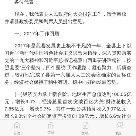
各位代表：
现在，我代表县人民政府向大会报告工作，请予审议，
并请县政协委员和列席人员提出意见。
一、2017年工作回顾
2017年是我县发展史上极不平凡的一年。全县上下以
习近平新时代中国特色社会主义思想为指导，深入贯彻落实
党的十九大精神和习近平总书记视察山西重要讲话精神，按
照县委“三个坚持，四个围绕”工作思路，凝心聚力、砥砺奋
进，较好地完成了县第十六届人大二次会议确定的目标任
务，经济社会保持了稳中有进、稳中向好的发展态势。
(一)经济实力跃上新台阶。地区生产总值达到100.05亿
元，增长3.4%，经济总量首次突破百亿大关;财政总收入
7.85亿元，增长9.7%，其中一般公共预算收入3.97亿元，
增长9.3%;全社会固定资产投资61.09亿元，增长6.6%;社会
消费品零售总额36亿元，增长5.5%;规模以上工业增加值
37.48亿元，比上年净增2.35亿元;城乡居民人均可支配收入
类目
首页
文档
我们