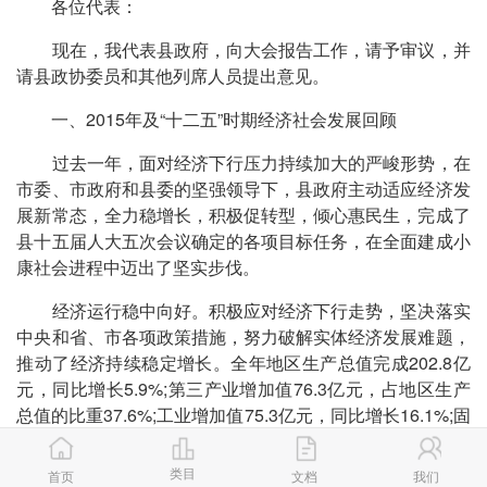
各位代表：
现在，我代表县政府，向大会报告工作，请予审议，并
请县政协委员和其他列席人员提出意见。
一、2015年及“十二五”时期经济社会发展回顾
过去一年，面对经济下行压力持续加大的严峻形势，在
市委、市政府和县委的坚强领导下，县政府主动适应经济发
展新常态，全力稳增长，积极促转型，倾心惠民生，完成了
县十五届人大五次会议确定的各项目标任务，在全面建成小
康社会进程中迈出了坚实步伐。
经济运行稳中向好。积极应对经济下行走势，坚决落实
中央和省、市各项政策措施，努力破解实体经济发展难题，
推动了经济持续稳定增长。全年地区生产总值完成202.8亿
元，同比增长5.9%;第三产业增加值76.3亿元，占地区生产
总值的比重37.6%;工业增加值75.3亿元，同比增长16.1%;固
定资产投资157.1亿元，同比增长15.1%;公共财政收入5.45
亿元，同比下降36.8%;社会消费品零售总额达到61.7亿元，
类目
首页
文档
我们