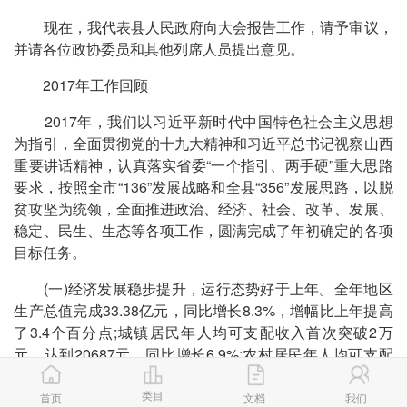
现在，我代表县人民政府向大会报告工作，请予审议，
并请各位政协委员和其他列席人员提出意见。
2017年工作回顾
2017年，我们以习近平新时代中国特色社会主义思想
为指引，全面贯彻党的十九大精神和习近平总书记视察山西
重要讲话精神，认真落实省委“一个指引、两手硬”重大思路
要求，按照全市“136”发展战略和全县“356”发展思路，以脱
贫攻坚为统领，全面推进政治、经济、社会、改革、发展、
稳定、民生、生态等各项工作，圆满完成了年初确定的各项
目标任务。
(一)经济发展稳步提升，运行态势好于上年。全年地区
生产总值完成33.38亿元，同比增长8.3%，增幅比上年提高
了3.4个百分点;城镇居民年人均可支配收入首次突破2万
元，达到20687元，同比增长6.9%;农村居民年人均可支配
收入达到7262元，同比增长7.9%;社会消费品零售总额完成
类目
12.32亿元，同比增长7.5%;固定资产投资完成33亿元，同
首页
文档
我们