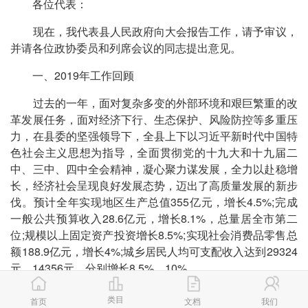
各位代表：
现在，我代表县人民政府向大会报告工作，请予审议，
并请各位政协委员和列席会议的同志提出意见。
一、2019年工作回顾
过去的一年，面对复杂多变的外部环境和艰巨繁重的改
革发展任务，面对经济下行、生态保护、风险防控等多重压
力，在县委的坚强领导下，全县上下以习近平新时代中国特
色社会主义思想为指导，全面贯彻党的十九大和十九届二
中、三中、四中全会精神，凝心聚力谋发展，全力以赴稳增
长，经济社会呈现良好发展态势，迈出了高质量发展的新步
伐。预计全年实现地区生产总值355亿元，增长4.5%;完成
一般公共预算收入28.6亿元，增长8.1%，总量居全市第二
位;规模以上固定资产投资增长8.5%;实现社会消费品零售总
额188.9亿元，增长4%;城乡居民人均可支配收入达到29324
元、14356元，分别增长8.5%、10%。
(一)新旧动能加速转换。紧紧围绕高质量发展要求，坚
类目
首页
文档
我们