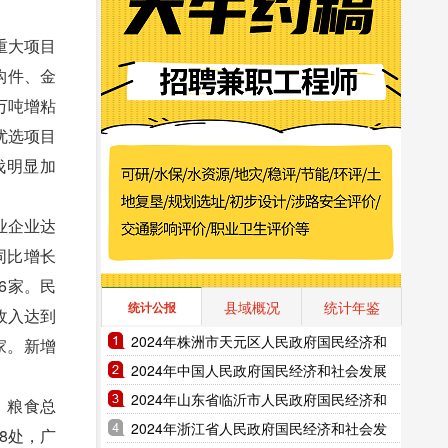
重大项目
构件、金
万吨增粘
优选项目
伐明显加
业企业达
，同比增长
加6家。民
县域概况
统计年鉴
统计公报
收入达到
2024年株洲市天元区人民政府国民经济和
0家。新增
社会发展统计公报（2025年更新）
2024年中国人民政府国民经济和社会发展
统计公报（2025年更新）
2024年山东省临沂市人民政府国民经济和
。粮食总
社会发展统计公报（2025年更新）
2024年浙江省人民政府国民经济和社会发
8处，广