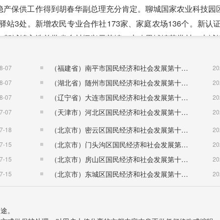
稳产保供工作得到胡春华副总理充分肯定。聊城国家农业科技园
站3处。新增农民专业合作社173家、家庭农场136个。新认证
工程，朝城镇入选首批省乡村振兴示范镇，十八里铺镇苏堂村、古城
社区)，嘉华股份大豆蛋白深加工产业链延伸项目入选第一批省乡村
县召开。
（福建省）南平市国民经济和社会发展第十五个五年规划纲要
8-07
20
选省级服务业特色小镇，中原农产品物流中心建成运营，东发
（湖北省）随州市国民经济和社会发展第十五个五年规划纲要
8-07
20
确定为省服务业重大载体项目。莘县创智谷数字经济园区被确定
（辽宁省）大连市国民经济和社会发展第十五个五年规划纲要
8-07
20
达到3.7亿元;新建镇级电商服务中心4个，改造提升村级服务站
（天津市）河北区国民经济和社会发展第十五个五年规划纲要
7-07
20
山东省淘宝直播“村播”试点县。医养健康产业发展良好，全县各
（北京市）密云区国民经济和社会发展第十五个五年规划纲要
7-18
20
山东聊城(莘县)瓜菜菌博览会、第二届香瓜电商节、第八届冀鲁豫
（北京市）门头沟区国民经济和社会发展第十五个五年规划纲要
7-15
20
（北京市）房山区国民经济和社会发展第十五个五年规划纲要
7-15
20
城概念性规划及城市设计，一举拉开了城市框架;编制完成城市
（北京市）东城区国民经济和社会发展第十五个五年规划纲要
7-15
20
“城市建设提速年”活动，昌盛路、新华路南段、商业街东段、
骇河城区段湿地生态修复及俎店南街西段供排水管网工程。棚户
用途。
平方米，新开工建设安置房2200套。城区交通秩序综合整治成