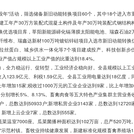
年”活动，筛选储备新旧动能转换项目60个，其中18个进入市
建工年产30万方装配式混凝土构件及年产30万吨装配式钢结构
换优选项目库，莘阳新能源碲化镉薄膜太阳能电池、瑞森石油2
纤维布、瑞鑫达新材100万吨镀铝锌硅项目入选市新旧动能转换
拉丝蛋白、城乡供水一体化等7个项目建成投产。科技创新步
产值占规模以上工业产值的比重达到18.4%。
，全力稳运行、促转型，工业经济企稳向好。全县规模以上工
收入123.9亿元、利税1.59亿元。全县工业用电量达到18亿度
比上年增加15家;税收过1000万元的工业企业达到9家，比上年增
，分别增长5%、8.13%。畜禽肉食等五大特色产业集群主营业务
7户，总数达到50933户;新增私营企业3143家，总数达到1272
。新增上云企业7家，总数达到555家。
温室7000座。瓜菜菌播种面积达到102万亩，总产520万吨
品”示范村镇。畜牧业持续健康发展，新建标准化规模畜禽养殖场1