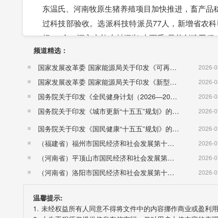
东温氏、河南牧原生猪养殖项目加快推进，畜产品
过科技部验收。选派科技特派员77人，新增省农科驿
标”20个。深入实施乡村振兴“十百千”示范创建
频道精选：
营村等7个村(社区)入选首批省乡村振兴示范村(
项目库，全省工商联系统助推乡村振兴现场会在我
国家发展改革委 国家能源局关于印发《可再生能源发展“十五五”规划》的通知 （发改能源〔2026〕1067号）
2026-0
(四)服务业发展势头良好。莘县智慧物流小镇入
国家发展改革委 国家能源局关于印发《新型电力系统建设“十五五”规划》的通知​ （发改能源〔2026〕942号）
2026-0
目入选省服务业重大项目库，泰福安养中心项目被
国务院关于印发《全民健身计划（2026—2030年）》的通知 （国发〔2026〕26号）
2026-0
长型数字经济园区试点。电商产业蓬勃发展，年交易额
国务院关于印发《城市更新“十五五”规划》的通知（国发〔2026〕12号）
2026-0
个;我县被评为国家级电子商务进农村综合示范县和
国务院关于印发《国民健康“十五五”规划》的通知 （国发〔2026〕23号）
2026-0
构80处，养老床位达到2500张。成功举办第二届
（福建省）福州市国民经济和社会发展第十五个五年规划纲要
2026-0
瓜节，我县瓜菜菌影响力进一步扩大。
（河南省）平顶山市国民经济和社会发展第十五个五年规划纲要
2026-0
(五)城乡面貌发生明显变化。高标准编制高铁新
（河南省）洛阳市国民经济和社会发展第十五个五年规划纲要
2026-0
规划和4个美丽乡村示范片区整治规划。深入开展
温馨提示:
段、兴隆街东段、滨河北路西段建成通车。完成徒
1. 未经权益所有人同意不得将文件中的内容挪作商业或盈利
极推进，东街三期A区交付使用，全县拆除房屋5万