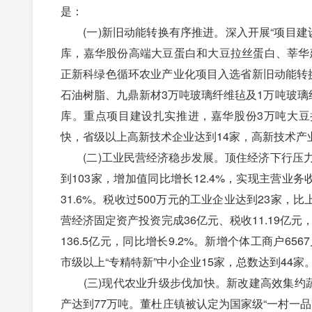
是：
(一)新旧动能转换有序推进。深入开展“项目建设
库，嘉华股份高端大豆蛋白和大豆拉丝蛋白、莘华
正新科绿色循环农业产业化项目入选省新旧动能转
石油树脂、九鼎新材3万吨玻璃纤维毡及1万吨玻璃
库。重点项目建设扎实推进，嘉华股份3万吨大豆
快，省级以上高新技术企业达到14家，高新技术产业
(二)工业民营经济稳步发展。顶住经济下行压力
到103家，增加值同比增长12.4%，实现主营业务
31.6%。税收过500万元的工业企业达到23家，
营经济固定资产投资完成36亿元、税收11.19亿元
136.5亿元，同比增长9.2%。新增个体工商户656
市级以上“专精特新”中小企业15家，总数达到44家
(三)现代农业升级步伐加快。新改建高效集约蔬菜
产达到77万吨。董杜庄镇被认定为国家级“一村一