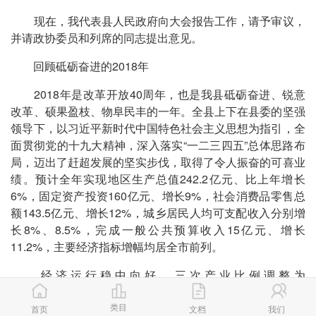
现在，我代表县人民政府向大会报告工作，请予审议，
并请政协委员和列席的同志提出意见。
回顾砥砺奋进的2018年
2018年是改革开放40周年，也是我县砥砺奋进、锐意
改革、硕果盈枝、物阜民丰的一年。全县上下在县委的坚强
领导下，以习近平新时代中国特色社会主义思想为指引，全
面贯彻党的十九大精神，深入落实“一二三四五”总体思路布
局，迈出了赶超发展的坚实步伐，取得了令人振奋的可喜业
绩。预计全年实现地区生产总值242.2亿元、比上年增长
6%，固定资产投资160亿元、增长9%，社会消费品零售总
额143.5亿元、增长12%，城乡居民人均可支配收入分别增
长8%、8.5%，完成一般公共预算收入15亿元、增长
11.2%，主要经济指标增幅均居全市前列。
经济运行稳中向好。三次产业比例调整为
14.4:40.7:44.9。工业经济提质增效。规模以上工业企业实
类目
现主营业务收入241亿元、利润20.5亿元、利税30亿元，分
首页
文档
我们