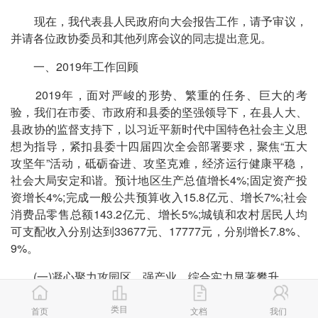
现在，我代表县人民政府向大会报告工作，请予审议，
并请各位政协委员和其他列席会议的同志提出意见。
一、2019年工作回顾
2019年，面对严峻的形势、繁重的任务、巨大的考
验，我们在市委、市政府和县委的坚强领导下，在县人大、
县政协的监督支持下，以习近平新时代中国特色社会主义思
想为指导，紧扣县委十四届四次全会部署要求，聚焦“五大
攻坚年”活动，砥砺奋进、攻坚克难，经济运行健康平稳，
社会大局安定和谐。预计地区生产总值增长4%;固定资产投
资增长4%;完成一般公共预算收入15.8亿元、增长7%;社会
消费品零售总额143.2亿元、增长5%;城镇和农村居民人均
可支配收入分别达到33677元、17777元，分别增长7.8%、
9%。
(一)凝心聚力攻园区、强产业，综合实力显著攀升
园区平台提档升级。完成新材料园区总规和控制性详规
类目
首页
文档
我们