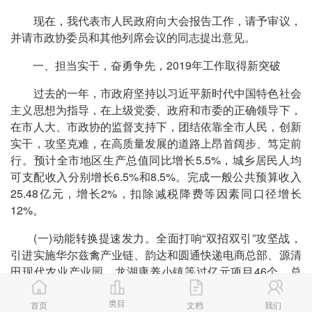
现在，我代表市人民政府向大会报告工作，请予审议，
并请市政协委员和其他列席会议的同志提出意见。
一、担当实干，奋勇争先，2019年工作取得新突破
过去的一年，市政府坚持以习近平新时代中国特色社会
主义思想为指导，在上级党委、政府和市委的正确领导下，
在市人大、市政协的监督支持下，团结依靠全市人民，创新
实干，攻坚克难，在高质量发展的道路上昂首阔步、笃定前
行。预计全市地区生产总值同比增长5.5%，城乡居民人均
可支配收入分别增长6.5%和8.5%。完成一般公共预算收入
25.48亿元，增长2%，扣除减税降费等因素同口径增长
12%。
(一)动能转换提速发力。全面打响“双招双引”攻坚战，
引进实施华尔兹禽产业链、韵达和圆通快递电商总部、源清
田现代农业产业园、龙湖康养小镇等过亿元项目46个、总
投资380.6亿元，签约立项铂创物联网芯片及智能制造产业
类目
园、今麦郎100万吨饮品、东方希望生猪养殖产业链等过亿
首页
文档
我们