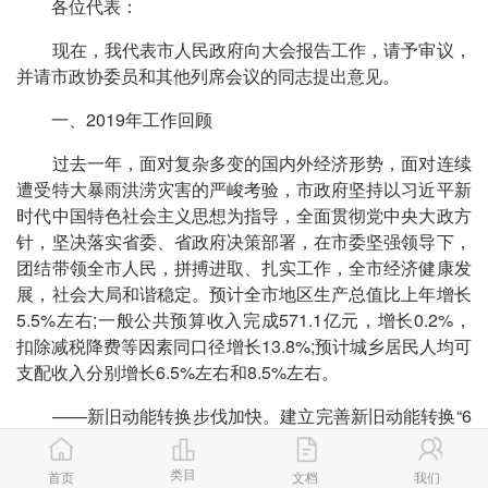
各位代表：
现在，我代表市人民政府向大会报告工作，请予审议，
并请市政协委员和其他列席会议的同志提出意见。
一、2019年工作回顾
过去一年，面对复杂多变的国内外经济形势，面对连续
遭受特大暴雨洪涝灾害的严峻考验，市政府坚持以习近平新
时代中国特色社会主义思想为指导，全面贯彻党中央大政方
针，坚决落实省委、省政府决策部署，在市委坚强领导下，
团结带领全市人民，拼搏进取、扎实工作，全市经济健康发
展，社会大局和谐稳定。预计全市地区生产总值比上年增长
5.5%左右;一般公共预算收入完成571.1亿元，增长0.2%，
扣除减税降费等因素同口径增长13.8%;预计城乡居民人均可
支配收入分别增长6.5%左右和8.5%左右。
——新旧动能转换步伐加快。建立完善新旧动能转换“6
个1”工作推进体系和“1+5”财政政策体系，累计投放专项基
金102.8亿元，支持产业项目134个。省级重大项目开工数
类目
首页
文档
我们