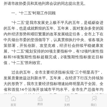
并请市政协委员和其他列席会议的同志提出意见。
一、“十二五”时期工作回顾
“十二五”是我市发展史上极不平凡的五年，是砥砺奋进
的五年，也是成就辉煌的五年。五年来，面对复杂多变的国
内外经济形势和艰巨繁重的改革发展稳定任务，全市上下在
中共烟台市委的坚强领导下，认真贯彻执行中央、省各项决
策部署，开拓创新、攻坚克难，经济社会持续平稳健康发
展。“十二五”规划安排的30项主要指标中，有12项约束性指
标和16项预期性指标超额完成，2项预期性指标接近目标
值，“十二五”胜利收官。
过去的五年，全市主要经济指标实现“三个明显高于”，
发展质量效益达到新水平。五年来，在经济下行压力持续加
大的形势下，我市主要经济指标增速始终明显高于全国、全
省和首批14个沿海开放城市平均水平。全市生产总值年均
增长10%，连续突破5000亿元、6000亿元，2015年达到
6446.1亿元，人均生产总值是“十一五”末的1.6倍、达到中高
类目
首页
文档
我们
收入国家水平。一般公共预算收入连续跨过300亿元、400