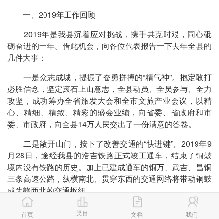
一、2019年工作回顾
2019年是我县沉着应对挑战，携手共克时艰，同心砥
砺奋进的一年。借此机会，向各位代表报告一下去年全县的
几件大事：
一是众志成城，提振了奋勇拼搏的“精气神”。抱定敢打
必胜信念，坚定滚石上山意志，全县动员、全员参与、全力
攻坚，成功筹办全省旅发大会和全市文旅产业会议，以精
心、精细、精致、精彩的盛会业绩，向省委、省政府和市
委、市政府，向全县14万人民交出了一份满意的答卷。
二是敞开山门，按下了改善交通的“快进键”。2019年9
月28日，途经我县的浩吉铁路正式竣工通车，结束了铜鼓
境内没有铁路的历史。加上已建成通车的铜万、武吉、昌铜
三条高速公路，纵横南北、贯穿东西的交通网络将带动铜鼓
成为赣西北的交通枢纽。
三是万众一心，打好了脱贫攻坚的“翻身仗”。聚焦“两不
类目
首页
文档
我们