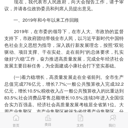
现在，我代表市人民政府，向大会报告工作，请予审
议，并请各位政协委员和列席人员提出意见。
一、2019年和今年以来工作回顾
2019年，在市委的领导下，在市人大、市政协的监督
支持下，市政府团结带领全市人民，以习近平新时代中国特
色社会主义思想为指导，深入践行新发展理念，按照“双轮
驱动、项目支撑、干在实处、走在前列”的总体要求，扎实
做好“六稳”工作，奋力推进高质量发展，完成全年经济社会
发展主要目标任务，为全面建成小康社会打下坚实基础。
(一)着力稳增长，高质量发展走在全省前列。全市生产
总值完成776亿元，增长7.7%;一般公共预算收入完成32.2
亿元，增长10.5%;税收收入占一般公共预算收入的比重达到
83.5%;社会消费品零售总额增长10.5%;连续3年进入全国综
合实力百强县。经济社会高质量发展考核居全省第1位。大
周产业集聚区、市产业集聚区被评为省优秀产业集聚区，分
别居第2位和第5位。大周镇、后河镇入围“全国综合实力千
类目
强镇”。今年，我市被省委省政府命名为第一批15个践行县
首页
文档
我们