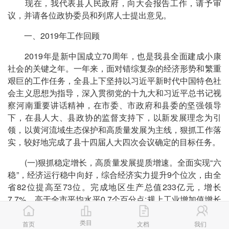
现在，我代表县人民政府，向大会报告工作，请予审
议，并请各位政协委员和列席人士提出意见。
一、2019年工作回顾
2019年是新中国成立70周年，也是我县全面建成小康
社会的关键之年。一年来，面对错综复杂的经济形势和繁重
艰巨的工作任务，全县上下坚持以习近平新时代中国特色社
会主义思想为指导，深入贯彻党的十九大和习近平总书记视
察河南重要讲话精神，在市委、市政府和县委的坚强领导
下，在县人大、县政协的监督支持下，以新发展理念为引
领，以黄河流域生态保护和高质量发展为主线，狠抓工作落
实，较好地完成了县十四届人大四次会议确定的目标任务。
(一)狠抓稳定增长，高质量发展提质增速。全面实现“六
稳”，经济运行稳中向好，综合经济实力提升9个位次，由全
省82位提高至73位。完成地区生产总值233亿元，增长
7.7%，高于全市平均水平0.7个百分点;规上工业增加值增长
11.5%，高于全市平均水平3个百分点;固定资产投资增长
类目
10.6%;高新技术产业增加值增长15.8%，高于全市平均水平
首页
文档
我们