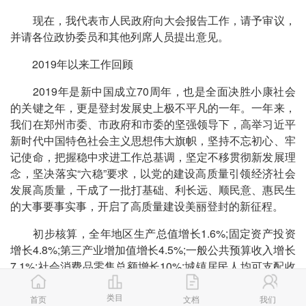
现在，我代表市人民政府向大会报告工作，请予审议，
并请各位政协委员和其他列席人员提出意见。
2019年以来工作回顾
2019年是新中国成立70周年，也是全面决胜小康社会
的关键之年，更是登封发展史上极不平凡的一年。一年来，
我们在郑州市委、市政府和市委的坚强领导下，高举习近平
新时代中国特色社会主义思想伟大旗帜，坚持不忘初心、牢
记使命，把握稳中求进工作总基调，坚定不移贯彻新发展理
念，坚决落实“六稳”要求，以党的建设高质量引领经济社会
发展高质量，干成了一批打基础、利长远、顺民意、惠民生
的大事要事实事，开启了高质量建设美丽登封的新征程。
初步核算，全年地区生产总值增长1.6%;固定资产投资
增长4.8%;第三产业增加值增长4.5%;一般公共预算收入增长
7.1%;社会消费品零售总额增长10%;城镇居民人均可支配收
入增长7.6%，农村居民人均可支配收入增长8.7%。我市位
类目
列全国县域综合经济竞争力百强县71位、全国工业经济百
首页
文档
我们