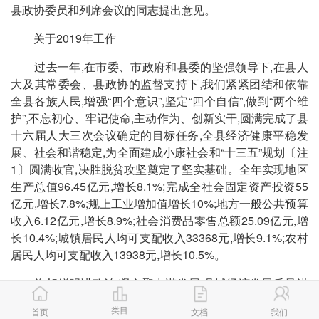
县政协委员和列席会议的同志提出意见。
关于2019年工作
过去一年,在市委、市政府和县委的坚强领导下,在县人
大及其常委会、县政协的监督支持下,我们紧紧团结和依靠
全县各族人民,增强“四个意识”,坚定“四个自信”,做到“两个维
护”,不忘初心、牢记使命,主动作为、创新实干,圆满完成了县
十六届人大三次会议确定的目标任务,全县经济健康平稳发
展、社会和谐稳定,为全面建成小康社会和“十三五”规划〔注
1〕圆满收官,决胜脱贫攻坚奠定了坚实基础。全年实现地区
生产总值96.45亿元,增长8.1%;完成全社会固定资产投资55
亿元,增长7.8%;规上工业增加值增长10%;地方一般公共预算
收入6.12亿元,增长8.9%;社会消费品零售总额25.09亿元,增
长10.4%;城镇居民人均可支配收入33368元,增长9.1%;农村
居民人均可支配收入13938元,增长10.5%。
旗帜鲜明讲政治,凝心聚力谋发展,县域经济发展质量进
一步提升。坚持以习近平新时代中国特色社会主义思想为指
类目
首页
文档
我们
导,持续深入学习贯彻习近平总书记对四川工作、雅安发展