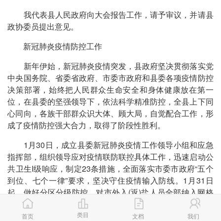
我代表县人民政府向大会报告工作，请予审议，并请县
政协委员提出意见。
新冠肺炎疫情防控工作
新年伊始，新冠肺炎疫情突发，县政府坚决贯彻落实党
中央国务院、省委省政府、市委市政府和县委各项疫情防控
决策部署，始终把人民群众生命安全和身体健康放在第一
位，在县委的坚强领导下，依法科学精准防控，全县上下同
心同向，各族干部群众识大体、顾大局，自觉配合工作，形
成了疫情防控强大合力，取得了阶段性胜利。
1月30日，成立县委新冠肺炎疫情工作领导小组和应急
指挥部，组织领导应对疫情联防联控具体工作，迅速启动公
共卫生I级响应，制定23条措施，全面落实市委市政府“五个
到位、七个一律”要求，坚决守住疫情输入防线。1月31日
起，做好分区分级防控，对市外入(返)盐人员全部纳入网格
化管理。4月8日起，对重点疫区入(返)盐人员进行全员核酸
类目
检测。
首页
文档
我们