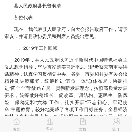
县人民政府县长普润清
各位代表：
现在，我代表县人民政府，向大会报告政府工作，请予
审议，并请县政协委员和列席人员提出意见。
一、2019年工作回顾
2019年，县人民政府以习近平新时代中国特色社会主
义思想为指导，坚决贯彻落实习近平总书记考察云南重要讲
话精神，认真学习贯彻党中央、省委、市委和县委有关会议
精神及决策部署，统筹推进“五位一体”总体布局，协调推
进“四个全面”战略布局，贯彻新发展理念，按照高质量发展
要求，统筹做好稳增长、促改革、调结构、惠民生、防风
险、保稳定和“六稳”工作，扎实开展“不忘初心、牢记使
命”主题教育，较好地完成了各项工作目标任务，全县经济
保持了良好发展态势。实现地区生产总值55.2亿元，增长
7%;完成规模以上固定资产投资30.7亿元，增长40%;完成规
类目
首页
文档
我们
模以上工业增加值8.02亿元，下降2.6%;完成一般公共财政