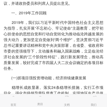
议，并请政协委员和列席人员提出意见。
一、2019年工作回顾
2019年，我们以习近平新时代中国特色社会主义思想
为指导，扎实开展“不忘初心、牢记使命”主题教育，把守初
心担使命的思想自觉和行动自觉转化为推动临沧跨越发展的
强大动力，更加坚定自觉做到“两个维护”，坚决贯彻习近平
总书记重要讲话精神和党中央决策部署，在省委、省政府和
市委的坚强领导下，主动服务和融入国家战略，立足临沧经
济社会发展的“三个阶段性特征”，践行新发展理念，推动高
质量发展，较好完成了市四届人大二次会议确定的各项目标
任务。
(一)抓项目强投资增动能，经济持续健康发展
稳增长成效显著。落实24条稳增长措施，实行工作项
目化，强化市级领导带队督查工作机制，实现地区生产总值
增长8.5%，固定资产投资增长25.7%，规模以上工业增加值
类目
增长10.5%，地方一般公共预算收入增长5.2%，地方一般公
首页
文档
我们