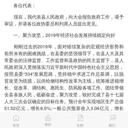
各位代表：
现在，我代表县人民政府，向大会报告政府工作，请予
审议，并请各位政协委员和列席人员提出意见。
一、聚力攻坚，2019年经济社会发展持续稳定向好
刚刚过去的2019年，面对错综复杂的宏观经济形势和
前所未有的困难挑战，在县委的坚强领导下，在县人大及其
常委会的法律监督、工作监督和县政协的民主监督下，县人
民政府深入贯彻落实习近平新时代中国特色社会主义思想，
按照县委“334”发展思路，坚持稳中求进工作总基调，以脱
贫攻坚为统揽，以供给侧结构性改革为主线，统筹推进稳增
长、促改革、调结构、惠民生、防风险各项工作。团结带领
全县各族人民，砥砺奋进，聚力攻坚，较好完成了县十七届
人大三次会议确定的目标任务。预计全年实现地区生产总值
51.52亿元，增长8.5%;一般公共预算收入3.06亿元，增长
33.4%;固定资产投资44亿元，增长19.9%;对外贸易进出口
总额10.39亿元，增长22.4%;社会消费品零售总额11.85亿
类目
首页
文档
我们