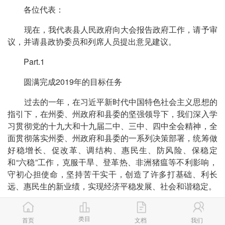
各位代表：
现在，我代表县人民政府向大会报告政府工作，请予审
议，并请县政协委员和列席人员提出意见建议。
Part.1
圆满完成2019年的目标任务
过去的一年，在习近平新时代中国特色社会主义思想的
指引下，在州委、州政府和县委的坚强领导下，我们深入学
习贯彻党的十九大和十九届二中、三中、四中全会精神，全
面贯彻落实州委、州政府和县委的一系列决策部署，统筹做
好稳增长、促改革、调结构、惠民生、防风险、保稳定
和“六稳”工作，克服干旱、登革热、非洲猪瘟等不利影响，
守初心担使命，坚持苦干实干，创造了许多打基础、利长
远、惠民生的新业绩，实现经济平稳发展、社会和谐稳定。
——县域经济发展再上新台阶。GDP增长首次超过百
亿大关，完成生产总值125.88亿元，同比增长9.1%。其中
类目
首页
文档
我们