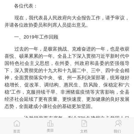
各位代表：
现在，我代表县人民政府向大会报告工作，请予审议，
并请各位政协委员和列席人员提出意见。
一、2019年工作回顾
过去的一年，是极富挑战、克难奋进的一年，也是收获
喜悦、硕果累累的一年。全县上下深入贯彻习近平新时代中
国特色社会主义思想，在州委、州政府和县委的坚强领导
下，深入贯彻党的十九大和十九届二中、三中、四中全会精
神，全面贯彻落实中央、省、州一系列决策部署，统筹做好
稳增长、促改革、调结构、惠民生、防风险、保稳定和“六
稳”工作，克服持续干旱、非洲猪瘟疫情等灾害影响，全县
经济社会延续了更有质量、更快速度、更加健康的良好发展
态势，全面建成小康社会的基础更加坚固。
——决胜脱贫更有底气。剩余773名建档立卡贫困人口
全部脱贫出列，脱贫攻坚取得全面消除绝对贫困的历史性成
类目
首页
文档
我们
就，2019年省级脱贫攻坚成效考核和东西部协作成效考评