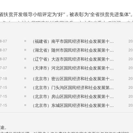
贫开发领导小组评定为“好”，被表彰为“全省扶贫先进集体”
农危改、农村人居环境整治巩固提升。中央和省委专项巡视、省
步深化，投入帮扶资金4020万元。“三深入”工作持续开展，脱
6个贫困村脱贫出列、1430户4418人精准退出，贫困发生
（福建省）南平市国民经济和社会发展第十五个五年规划纲要
8-07
20
（湖北省）随州市国民经济和社会发展第十五个五年规划纲要
8-07
20
圾无害化处理率分别提高1.8个、0.4个百分点，分别达93
（辽宁省）大连市国民经济和社会发展第十五个五年规划纲要
8-07
20
域土壤污染综合治理项目建设完工。柯街、勐统、翁堵污水一体化
（天津市）河北区国民经济和社会发展第十五个五年规划纲要
7-07
20
入开展，27条河流、72座水库“乱占、乱采、乱堆、乱建、乱排
（北京市）密云区国民经济和社会发展第十五个五年规划纲要
7-18
20
范。生态环境状况连续三年被市级评价为“优”。
（北京市）门头沟区国民经济和社会发展第十五个五年规划纲要
7-15
20
用、共同发力，守住了不发生系统性金融风险的底线。一般公
（北京市）房山区国民经济和社会发展第十五个五年规划纲要
7-15
20
机构存贷款余额增长8.9%。强化金融风险和重点领域风险防控，不
（北京市）东城区国民经济和社会发展第十五个五年规划纲要
7-15
20
制，通过财政预算、土地出让、处置国有资产和依法剥离债务等措
用途。