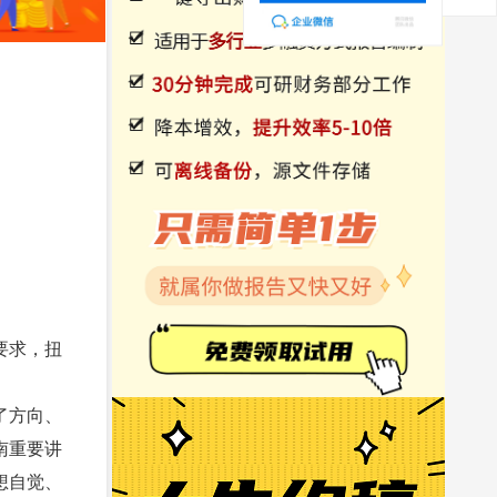
要求，扭
了方向、
南重要讲
想自觉、