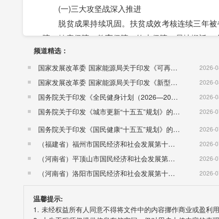
(一)三大攻坚战深入推进
脱贫成果持续巩固。扶贫成效考核连续三年被省扶
障、健康保障、教育保障、饮水保障、易地搬迁、
频道精选：
发成效考核反馈问题销号清零。东西部扶贫协作进一
任进一步压实。更戛米河、勐统长山、珠街黑马等
国家发展改革委 国家能源局关于印发《可再生能源发展“十五五”规划》的通知 （发改能源〔2026〕1067号）
2026-0
0.07%。
国家发展改革委 国家能源局关于印发《新型电力系统建设“十五五”规划》的通知​ （发改能源〔2026〕942号）
2026-0
污染防治成效明显。城市污水集中处理率、生活垃
国务院关于印发《全民健身计划（2026—2030年）》的通知 （国发〔2026〕26号）
2026-0
98.3%。小湾库区农村环境综合整治、橄榄河流
国务院关于印发《城市更新“十五五”规划》的通知（国发〔2026〕12号）
2026-0
投入使用，乡镇覆盖率提高到75%。河长制工作深
国务院关于印发《国民健康“十五五”规划》的通知 （国发〔2026〕23号）
2026-0
乱”工作全面完成，右甸河流域综合治理成为全市示
（福建省）福州市国民经济和社会发展第十五个五年规划纲要
2026-0
风险防控扎实有效。坚持“财政+金融”，综合运
（河南省）平顶山市国民经济和社会发展第十五个五年规划纲要
2026-0
入增长8.1%，争取债券置换资金2.4亿元。金融
（河南省）洛阳市国民经济和社会发展第十五个五年规划纲要
2026-0
由2.7%下降至2%。健全债务风险防范化解机
温馨提示:
务，政府债务率控制在警戒线以内。
1. 未经权益所有人同意不得将文件中的内容挪作商业或盈利
(二)产业发展提质提效