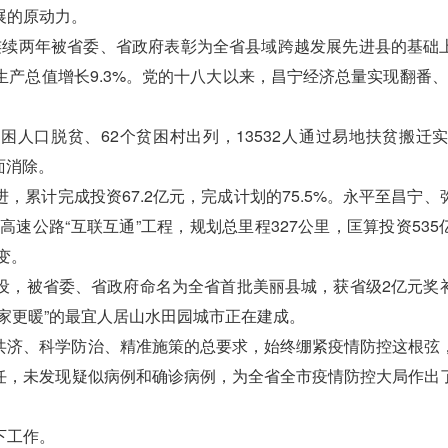
展的原动力。
年连续两年被省委、省政府表彰为全省县域跨越发展先进县的基础
总值增长9.3%。党的十八大以来，昌宁经济总量实现翻番、达1
人口脱贫、62个贫困村出列，13532人通过易地扶贫搬迁实
面消除。
计完成投资67.2亿元，完成计划的75.5%。永平至昌宁、
高速公路“互联互通”工程，规划总里程327公里，匡算投资535
变。
，被省委、省政府命名为全省首批美丽县城，获省级2亿元奖
家更暖”的最宜人居山水田园城市正在建成。
济、科学防治、精准施策的总要求，始终绷紧疫情防控这根弦
任，未发现疑似病例和确诊病例，为全省全市疫情防控大局作出
下工作。