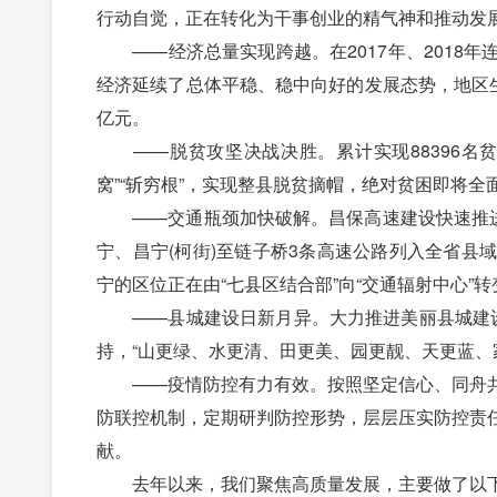
行动自觉，正在转化为干事创业的精气神和推动发
——经济总量实现跨越。在2017年、2018
经济延续了总体平稳、稳中向好的发展态势，地区生产
亿元。
——脱贫攻坚决战决胜。累计实现88396名贫困
窝”“斩穷根”，实现整县脱贫摘帽，绝对贫困即将全
——交通瓶颈加快破解。昌保高速建设快速推进，累
宁、昌宁(柯街)至链子桥3条高速公路列入全省县域
宁的区位正在由“七县区结合部”向“交通辐射中心”转
——县城建设日新月异。大力推进美丽县城建设
持，“山更绿、水更清、田更美、园更靓、天更蓝、
——疫情防控有力有效。按照坚定信心、同舟共
防联控机制，定期研判防控形势，层层压实防控责
献。
去年以来，我们聚焦高质量发展，主要做了以