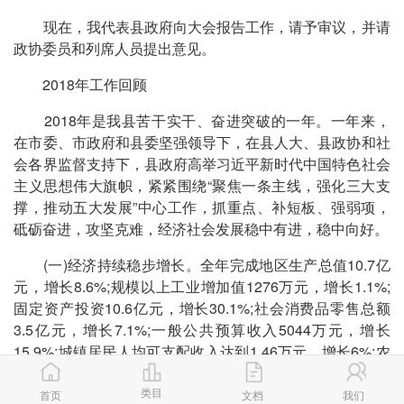
现在，我代表县政府向大会报告工作，请予审议，并请
政协委员和列席人员提出意见。
2018年工作回顾
2018年是我县苦干实干、奋进突破的一年。一年来，
在市委、市政府和县委坚强领导下，在县人大、县政协和社
会各界监督支持下，县政府高举习近平新时代中国特色社会
主义思想伟大旗帜，紧紧围绕“聚焦一条主线，强化三大支
撑，推动五大发展”中心工作，抓重点、补短板、强弱项，
砥砺奋进，攻坚克难，经济社会发展稳中有进，稳中向好。
(一)经济持续稳步增长。全年完成地区生产总值10.7亿
元，增长8.6%;规模以上工业增加值1276万元，增长1.1%;
固定资产投资10.6亿元，增长30.1%;社会消费品零售总额
3.5亿元，增长7.1%;一般公共预算收入5044万元，增长
15.9%;城镇居民人均可支配收入达到1.46万元，增长6%;农
村居民人均可支配收入达到3768元，增长15%，历史上首
类目
次跨过了贫困线，与固定资产投资增幅双双名列全市前茅，
首页
文档
我们