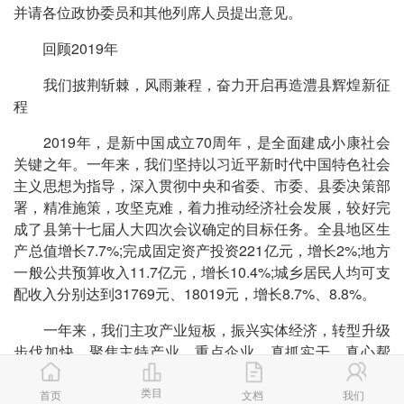
并请各位政协委员和其他列席人员提出意见。
回顾2019年
我们披荆斩棘，风雨兼程，奋力开启再造澧县辉煌新征
程
2019年，是新中国成立70周年，是全面建成小康社会
关键之年。一年来，我们坚持以习近平新时代中国特色社会
主义思想为指导，深入贯彻中央和省委、市委、县委决策部
署，精准施策，攻坚克难，着力推动经济社会发展，较好完
成了县第十七届人大四次会议确定的目标任务。全县地区生
产总值增长7.7%;完成固定资产投资221亿元，增长2%;地方
一般公共预算收入11.7亿元，增长10.4%;城乡居民人均可支
配收入分别达到31769元、18019元，增长8.7%、8.8%。
一年来，我们主攻产业短板，振兴实体经济，转型升级
步伐加快。聚焦主特产业、重点企业，真抓实干、真心帮
扶，实体经济不断壮大。工业经济提质增效。新增规模工业
类目
企业19家，新认定高新技术企业8家，实现规模工业增加值
首页
文档
我们