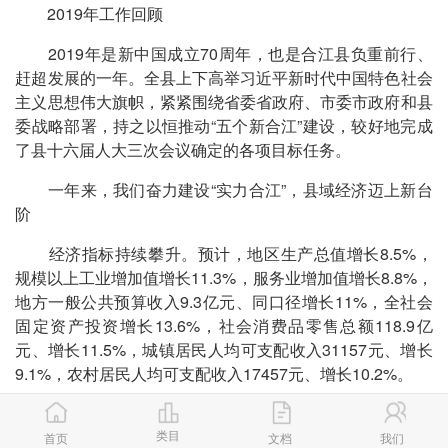
2019年工作回顾
2019年是新中国成立70周年，也是合江县负重前行、
赶超发展的一年。全县上下高举习近平新时代中国特色社会
主义思想伟大旗帜，紧紧围绕省委省政府、市委市政府和县
委战略部署，持之以恒推动“五个新合江”建设，较好地完成
了县十六届人大三次会议确定的各项目标任务。
一年来，我们奋力建设“实力合江”，县域经济迈上新台
阶
经济指标持续攀升。预计，地区生产总值增长8.5%，
规模以上工业增加值增长11.3%，服务业增加值增长8.8%，
地方一般公共预算收入9.3亿元、同口径增长11%，全社会
固定资产投资增长13.6%，社会消费品零售总额118.9亿
元、增长11.5%，城镇居民人均可支配收入31157元、增长
9.1%，农村居民人均可支配收入17457元、增长10.2%。
第一产业特色彰显。持续做优荔枝、真龙柚、金钗石斛
类目
三大特色产业，实现综合产值28.5亿元。合江荔枝再次荣膺
首页
文档
我们