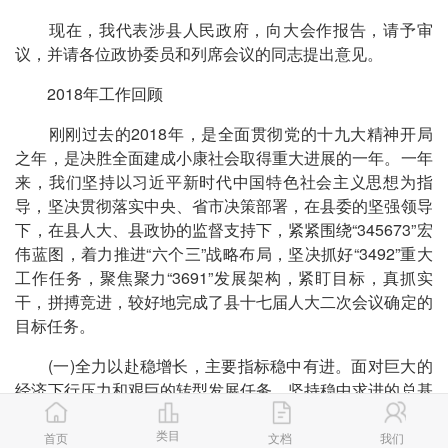
现在，我代表涉县人民政府，向大会作报告，请予审
议，并请各位政协委员和列席会议的同志提出意见。
2018年工作回顾
刚刚过去的2018年，是全面贯彻党的十九大精神开局
之年，是决胜全面建成小康社会取得重大进展的一年。一年
来，我们坚持以习近平新时代中国特色社会主义思想为指
导，坚决贯彻落实中央、省市决策部署，在县委的坚强领导
下，在县人大、县政协的监督支持下，紧紧围绕“345673”宏
伟蓝图，着力推进“六个三”战略布局，坚决抓好“3492”重大
工作任务，聚焦聚力“3691”发展架构，紧盯目标，真抓实
干，拼搏竞进，较好地完成了县十七届人大二次会议确定的
目标任务。
(一)全力以赴稳增长，主要指标稳中有进。面对巨大的
经济下行压力和艰巨的转型发展任务，坚持稳中求进的总基
调，着力保增长、稳运行、提效益，经济保持了稳中向好的
类目
态势。预计全县生产总值增长6%以上，服务业增加值增长
首页
文档
我们