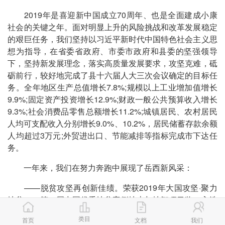
2019年是喜迎新中国成立70周年、也是全面建成小康
社会的关键之年。面对明显上升的风险挑战和改革发展稳定
的艰巨任务，我们坚持以习近平新时代中国特色社会主义思
想为指导，在省委省政府、市委市政府和县委的坚强领导
下，坚持新发展理念，落实高质量发展要求，攻坚克难，砥
砺前行，较好地完成了县十六届人大三次会议确定的目标任
务。全年地区生产总值增长7.8%;规模以上工业增加值增长
9.9%;固定资产投资增长12.9%;财政一般公共预算收入增长
9.3%;社会消费品零售总额增长11.2%;城镇居民、农村居民
人均可支配收入分别增长9.0%、10.2%，居民储蓄存款余额
人均超过3万元;外贸进出口、节能减排等指标完成市下达任
务。
一年来，我们在努力奔跑中展现了岳西新风采：
——脱贫攻坚再创新佳绩。荣获2019年大国攻坚·聚力
扶贫——第二届中国优秀扶贫案例扶志与扶智项目奖，入选
全国20个贫困县脱贫摘帽典型案例县，《中国脱贫攻坚：
类目
首页
文档
我们
岳西故事》《岳西：发展带动扶贫脱贫》即将在全国发行推