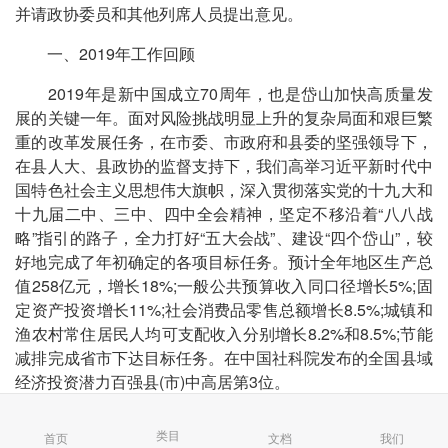
并请政协委员和其他列席人员提出意见。
一、2019年工作回顾
2019年是新中国成立70周年，也是岱山加快高质量发
展的关键一年。面对风险挑战明显上升的复杂局面和艰巨繁
重的改革发展任务，在市委、市政府和县委的坚强领导下，
在县人大、县政协的监督支持下，我们高举习近平新时代中
国特色社会主义思想伟大旗帜，深入贯彻落实党的十九大和
十九届二中、三中、四中全会精神，坚定不移沿着“八八战
略”指引的路子，全力打好“五大会战”、建设“四个岱山”，较
好地完成了年初确定的各项目标任务。预计全年地区生产总
值258亿元，增长18%;一般公共预算收入同口径增长5%;固
定资产投资增长11%;社会消费品零售总额增长8.5%;城镇和
渔农村常住居民人均可支配收入分别增长8.2%和8.5%;节能
减排完成省市下达目标任务。在中国社科院发布的全国县域
经济投资潜力百强县(市)中高居第3位。
这一年，我们强使命敢担当，国家战略加快实施。自贸
类目
首页
文档
我们
试验区建设深入推进。浙石化一期2000万吨/年炼化一体化