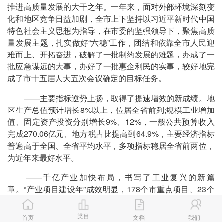
推进高质量发展的大干之年。一年来，面对外部环境深刻变
化和地区竞争日益加剧，全市上下坚持以习近平新时代中国
特色社会主义思想为指导，在市委的坚强领导下，聚焦高质
量发展主题，扎实做好“六稳”工作，团结和依靠全市人民迎
难而上、开拓奋进，破解了一批制约发展的难题，办成了一
批应急谋远的大事，办好了一批惠企利民的实事，较好地完
成了市十五届人大五次会议确定的目标任务。
——主要指标逆势上扬，取得了提速增效的新成绩。地
区生产总值预计增长8%以上，位居全省前列;规模工业增加
值、固定资产投资分别增长9%、12%，一般公共预算收入
完成270.06亿元、地方税占比提高到64.9%，主要经济指标
普遍高于全国、全省平均水平，多项指标稳居全省前两位，
为近年来最好水平。
——千亿产业加快布局，书写了工业复兴的新篇
章。“产业项目建设年”成效明显，178个市重点项目、23个
省重点项目分别完成投资760亿元、276亿元，产业投资增
速稳定在30%左右。军民融合、服装纺织、新能源汽车、有
类目
首页
文档
我们