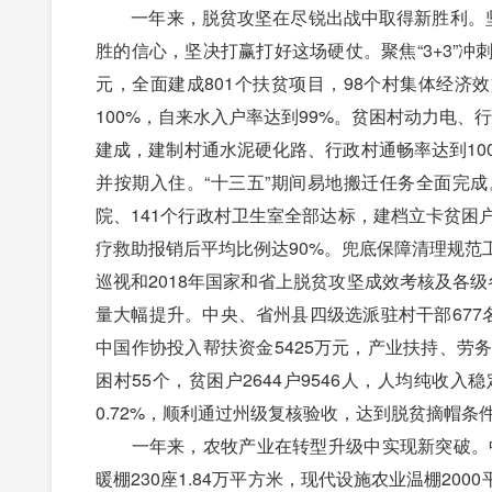
一年来，脱贫攻坚在尽锐出战中取得新胜利。坚定
胜的信心，坚决打赢打好这场硬仗。聚焦“3+3”冲
元，全面建成801个扶贫项目，98个村集体经济
100%，自来水入户率达到99%。贫困村动力电、行
建成，建制村通水泥硬化路、行政村通畅率达到100%
并按期入住。“十三五”期间易地搬迁任务全面完成
院、141个行政村卫生室全部达标，建档立卡贫
疗救助报销后平均比例达90%。兜底保障清理规
巡视和2018年国家和省上脱贫攻坚成效考核及各
量大幅提升。中央、省州县四级选派驻村干部677
中国作协投入帮扶资金5425万元，产业扶持、
困村55个，贫困户2644户9546人，人均纯收入
0.72%，顺利通过州级复核验收，达到脱贫摘帽条
一年来，农牧产业在转型升级中实现新突破。中
暖棚230座1.84万平方米，现代设施农业温棚20