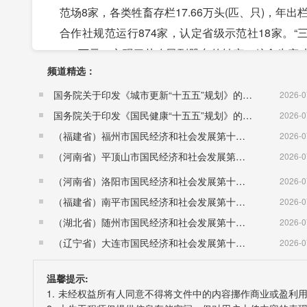
范场8家，各类牲畜存栏17.66万头(匹、只)，年出
合作社规范运行874家，认定省级示范社18家。“
652万元，实现了从农民到股东的转变。粮食生
频道精选：
级农产品通过消费扶贫的方式进入天津市场，消费金
一年来，项目建设在抓实见效中增添新动力。坚
国务院关于印发《城市更新“十五五”规划》的通知（国发〔2026〕12号）
2026-0
教育卫生等一批重点建设项目落地实施，有力促进
国务院关于印发《国民健康“十五五”规划》的通知 （国发〔2026〕23号）
2026-0
上亿元的重大项目，县城供热二期、古战护村护田河
（福建省）福州市国民经济和社会发展第十五个五年规划纲要
2026-0
路红桦山隧道顺利贯通、新城至三岔段全线通车。
（河南省）平顶山市国民经济和社会发展第十五个五年规划纲要
2026-0
新城镇道路铺油罩面等一批项目建成并投入运营。
（河南省）洛阳市国民经济和社会发展第十五个五年规划纲要
2026-0
钩结余指标交易工作扎实开展，落实指标交易费1.
（福建省）南平市国民经济和社会发展第十五个五年规划纲要
2026-0
建设等5个新签约招商引资项目全面开工建设，完成
（湖北省）随州市国民经济和社会发展第十五个五年规划纲要
2026-0
一年来，城乡发展在品位提升中焕发新面貌。统
（辽宁省）大连市国民经济和社会发展第十五个五年规划纲要
2026-0
路改造、冶海桥、城关镇老旧住宅楼棚户区改造等2
温馨提示:
伐加快，2517户低收入群体住房条件显著改善。“厕
1. 未经权益所有人同意不得将文件中的内容挪作商业或盈利
村“厕所革命”进展有序。63个生态文明小康村完