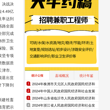
、决战决
.49亿
及率达到
砾路全面
全部完成
8所卫生
保险、医
攻坚专项
类数据质
天津市、
县域概况
统计年鉴
统计公报
预退出贫
2024年株洲市天元区人民政府国民经济和
计下降到
社会发展统计公报（2025年更新）
2024年中国人民政府国民经济和社会发展
统计公报（2025年更新）
2024年山东省临沂市人民政府国民经济和
新建牲畜
社会发展统计公报（2025年更新）
2024年浙江省人民政府国民经济和社会发
殖育肥示