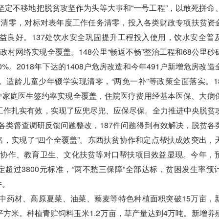
不移地把脱贫攻坚作为头等大事和“一号工程”，以敢死拼命
刺清零，对标对表年度工作任务清零，投入各类财政专项扶贫资金4
效益良好。137处饮水安全巩固提升工程投入使用，饮水安全普
政村网络实现全覆盖。148公里“畅返不畅”整治工程和68公里砂
。2018年下达的1408户危房改造和今年491户新增危房改造
。适龄儿童少年辍学实现清零，“两免一补”等政策全面落实。1
困户家庭医生签约率实现全覆盖，住院医疗费用经基本医保、大病
范工作扎实有效，实现了应兜尽兜、应保尽保。全力推进中央脱贫
级各类督查调研反馈问题整改，187件问题得到有效解决，脱贫各
名，实现了“四个全覆盖”。东西扶贫协作和定点帮扶成效突出，
劳务协作、教育卫生、文化扶贫等对口帮扶项目效益显现。今年，
稳定超过3800元标准，“两不愁三保障”全部达标，贫困发生率预
件。
药材、高原夏菜、油菜、藜麦等特色种植面积突破15万亩，
00平方米。种植青贮饲料玉米1.2万亩，草产量达到4万吨。新增养