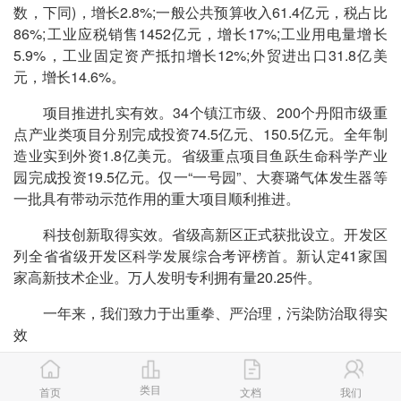
数，下同)，增长2.8%;一般公共预算收入61.4亿元，税占比
86%;工业应税销售1452亿元，增长17%;工业用电量增长
5.9%，工业固定资产抵扣增长12%;外贸进出口31.8亿美
元，增长14.6%。
项目推进扎实有效。34个镇江市级、200个丹阳市级重
点产业类项目分别完成投资74.5亿元、150.5亿元。全年制
造业实到外资1.8亿美元。省级重点项目鱼跃生命科学产业
园完成投资19.5亿元。仅一“一号园”、大赛璐气体发生器等
一批具有带动示范作用的重大项目顺利推进。
科技创新取得实效。省级高新区正式获批设立。开发区
列全省省级开发区科学发展综合考评榜首。新认定41家国
家高新技术企业。万人发明专利拥有量20.25件。
一年来，我们致力于出重拳、严治理，污染防治取得实
效
铁腕整改环境突出问题。强力推进水土气综合整治。扎
类目
实抓好环保源头治理。
首页
文档
我们