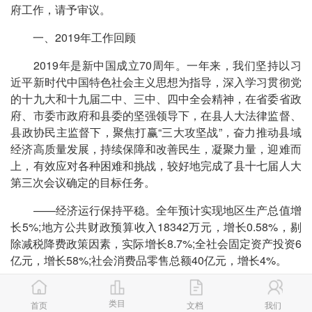
府工作，请予审议。
一、2019年工作回顾
2019年是新中国成立70周年。一年来，我们坚持以习
近平新时代中国特色社会主义思想为指导，深入学习贯彻党
的十九大和十九届二中、三中、四中全会精神，在省委省政
府、市委市政府和县委的坚强领导下，在县人大法律监督、
县政协民主监督下，聚焦打赢“三大攻坚战”，奋力推动县域
经济高质量发展，持续保障和改善民生，凝聚力量，迎难而
上，有效应对各种困难和挑战，较好地完成了县十七届人大
第三次会议确定的目标任务。
——经济运行保持平稳。全年预计实现地区生产总值增
长5%;地方公共财政预算收入18342万元，增长0.58%，剔
除减税降费政策因素，实际增长8.7%;全社会固定资产投资6
亿元，增长58%;社会消费品零售总额40亿元，增长4%。
——产业发展提速增效。工业项目实现突破，以省“百
类目
大项目”为代表的9个重点产业项目开(复)工建设，全口径产
首页
文档
我们