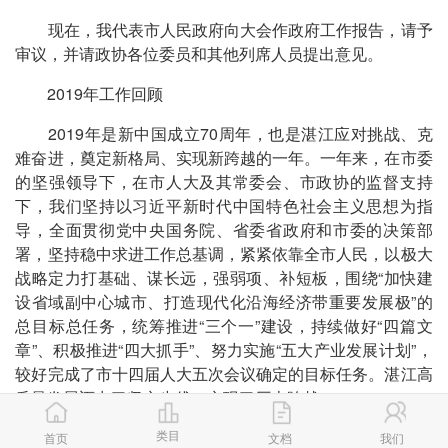
现在，我代表市人民政府向大会作政府工作报告，请予
审议，并请政协各位委员和其他列席人员提出意见。
2019年工作回顾
2019年是新中国成立70周年，也是湛江应对挑战、克
难奋进，奠定新格局、实现新跨越的一年。一年来，在市委
的坚强领导下，在市人大及其常委会、市政协的监督支持
下，我们坚持以习近平新时代中国特色社会主义思想为指
导，全面贯彻党中央国务院、省委省政府和市委的决策部
署，坚持稳中求进工作总基调，紧紧依靠全市人民，以极大
战略定力打基础、谋长远，强弱项、补短板，围绕“加快建
设省域副中心城市、打造现代化沿海经济带重要发展极”的
总目标总任务，统筹推进“三个一”建设，持续做好“四篇文
章”、积极推进“四大抓手”、努力实施“五大产业发展计划”，
较好完成了市十四届人大五次会议确定的目标任务。湛江高
质量发展迈出了坚实步伐，实现了历史跨越。
类目
——巴斯夫(广东)一体化基地破土启动，中德两国总理
首页
文档
我们