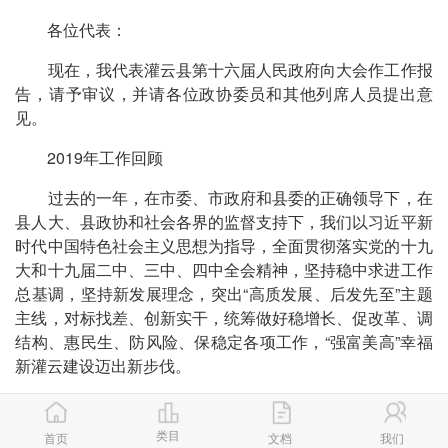
各位代表：
现在，我代表灌云县第十六届人民政府向大会作工作报
告，请予审议，并请各位政协委员和其他列席人员提出意
见。
2019年工作回顾
过去的一年，在市委、市政府和县委的正确领导下，在
县人大、县政协和社会各界的监督支持下，我们以习近平新
时代中国特色社会主义思想为指导，全面贯彻落实党的十九
大和十九届二中、三中、四中全会精神，坚持稳中求进工作
总基调，坚持新发展理念，突出“高质发展、后发先至”主题
主线，对标找差、创新实干，统筹做好稳增长、促改革、调
结构、惠民生、防风险、保稳定各项工作，“强富美高”幸福
新灌云建设迈出新步伐。
——这一年，国家主席习近平签署主席令，全国优秀共
产党员、全国“时代楷模”王继才被授予“人民楷模”国家荣誉
类目
首页
文档
我们