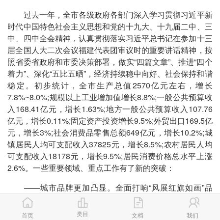
过去一年，全市各级政府各部门深入学习贯彻习近平新
时代中国特色社会主义思想和党的十九大、十九届二中、三
中、四中全会精神，认真贯彻落实习近平总书记在参加十三
届全国人大二次会议福建代表团审议时的重要讲话精神，按
照省委省政府和市委决策部署，做实“四篇文章”、推进“四个
着力”、深化“五比五晒”，经济持续稳中向好、社会保持和谐
稳定。初步统计，全市生产总值2570亿元左右，增长
7.8%~8.0%;规模以上工业增加值增长8.8%;一般公共预算收
入168.41亿元，增长1.63%;地方一般公共预算收入107.76
亿元，增长0.11%;固定资产投资增长9.5%;外贸出口169.5亿
元，增长3%;社会消费品零售总额649亿元，增长10.2%;城
镇居民人均可支配收入37825元，增长8.5%;农村居民人均
可支配收入18178元，增长9.5%;居民消费价格总水平上涨
2.6%。一些重要领域、重点工作有了新的突破：
——城市品牌更加凸显。全面打响“风展红旗如画”品
牌，邀请中央、省上媒体来明开展红色苏区行采访采风、再
走长征路等活动;老工业基地发展态势持续向好，工业投资
类目
首页
文档
我们