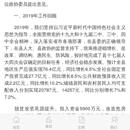
位政协委员提出意见。
一、2019年工作回顾
2019年，我们坚持以习近平新时代中国特色社会主义
思想为指导，全面贯彻党的十九大和十九届二中、三中、四
中全会精神，深入落实省市各项部署，在县委的正确领导
下，在县人大、县政协的监督支持下，统筹推进稳增长、促
改革、调结构、惠民生、防风险，较好地完成了县十七届人
大四次会议确定的目标任务，经济社会稳步发展。预计全县
地区生产总值实现76.4亿元，同比增长6.5%;全社会固定资
产投资完成27.7亿元，同比增长8.5%;公共财政预算收入完
成2.2亿元，同比增长10.2%;城镇居民和农村居民人均可支
配收入分别实现23787元、14257元，同比分别增长7%和
7.2%。
脱贫攻坚巩固提升。投入资金5900万元，改造危房
1209户，解决7万人安全饮水问题，建档立卡贫困人口“先
诊疗、后付费”政策全覆盖，医保报销1.6万人次、5356万
类目
首页
文档
我们
元。投入产业资金5448万元，新建扶贫产业项目12个，带