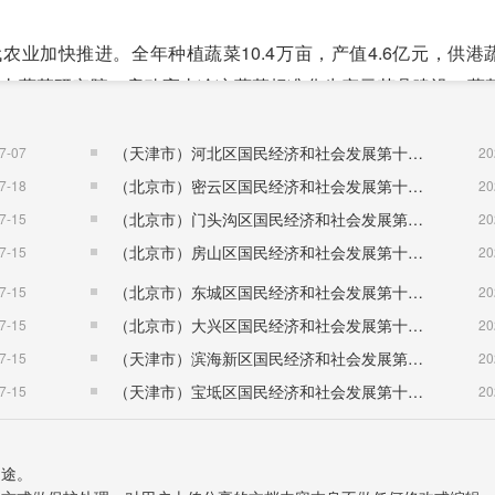
加快推进。全年种植蔬菜10.4万亩，产值4.6亿元，供港
的高山蔬菜研究院，启动高山冷凉蔬菜标准化生产示范县建设，蔬
太冰葡萄挂果，全县中药材留床面积4.4万亩，种植干杂果12万亩
冷水鱼24万尾，预计农林牧渔及服务业增加值达到7.2亿元，增长4
（天津市）河北区国民经济和社会发展第十五个五年规划纲要
7-07
20
公共服务中心和29个镇村服务站点，43户电商企业脱颖而出，
（北京市）密云区国民经济和社会发展第十五个五年规划纲要
7-18
20
我县被农业农村部授予全国农村创新创业典型县称号。全域旅游
（北京市）门头沟区国民经济和社会发展第十五个五年规划纲要
7-15
20
顶2万平方米，铺设慢行系统5公里，营造花海2000亩，建安城
（北京市）房山区国民经济和社会发展第十五个五年规划纲要
7-15
20
滑雪场成功举办全国越野滑雪U18精英赛、陕西省第五届滑雪大
（北京市）东城区国民经济和社会发展第十五个五年规划纲要
7-15
20
身第一批国家乡村旅游重点村，王家�僬颉⒕淄氛虬自拼迦倩袷
（北京市）大兴区国民经济和社会发展第十五个五年规划纲要
7-15
20
万人次，实现旅游综合收入27亿元，连续两年荣膺中国最美县域
（天津市）滨海新区国民经济和社会发展第十五个五年规划纲要
7-15
20
亿元，天龙钨钼产值达到4.4亿元，其中外贸出口1280万元;三
（天津市）宝坻区国民经济和社会发展第十五个五年规划纲要
7-15
20
全县预计实现规模以上工业增加值11.8亿元，占地区生产总值3
境问题整治扎实推进。认真落实全国违建别墅清查整治、全省
用途。
专项行动、宗教问题专项治理工作部署，拆除违法建筑12处1.