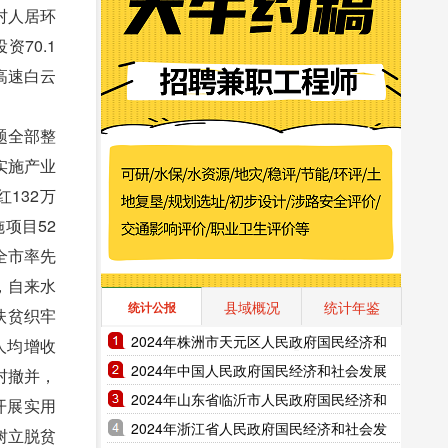
村人居环
70.1
高速白云
题全部整
实施产业
132万
项目52
全市率先
，自来水
县域概况
统计年鉴
统计公报
扶贫织牢
2024年株洲市天元区人民政府国民经济和
人均增收
社会发展统计公报（2025年更新）
2024年中国人民政府国民经济和社会发展
村撤并，
统计公报（2025年更新）
2024年山东省临沂市人民政府国民经济和
开展实用
社会发展统计公报（2025年更新）
2024年浙江省人民政府国民经济和社会发
树立脱贫