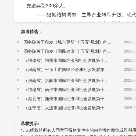
先进典型300余人。
——狠抓结构调整，主导产业转型升级。现代农业
2000吨。联合西北农林科技大学建成全国唯一
频道精选：
展迈入新时代。发展现代莓类3200亩，500亩户
用菌1800万袋，养殖中蜂6.5万箱、林麝418头、
国务院关于印发《城市更新“十五五”规划》的通知（国发〔2026〕12号）
2026-0
快全国电子商务进农村综合示范县建设，建成县级
国务院关于印发《国民健康“十五五”规划》的通知 （国发〔2026〕23号）
2026-0
850万元，为主导产业发展插上了腾飞的翅膀，
（福建省）福州市国民经济和社会发展第十五个五年规划纲要
2026-0
破。推进5A级景区县城建设，改造沿街建筑欧式穹
（河南省）平顶山市国民经济和社会发展第十五个五年规划纲要
2026-0
荣获中国建筑行业工程质量最高荣誉鲁班奖。鳌山
（河南省）洛阳市国民经济和社会发展第十五个五年规划纲要
2026-0
塬镇荣获全省市级重点镇建设先进镇，黄柏塬村跻
（福建省）南平市国民经济和社会发展第十五个五年规划纲要
2026-0
旅游名镇和乡村旅游示范村。全县年接待游客341
（湖北省）随州市国民经济和社会发展第十五个五年规划纲要
2026-0
然氧吧。生态工业持续增强。太金公司实现产值3.8
（辽宁省）大连市国民经济和社会发展第十五个五年规划纲要
2026-0
成集生产、科研、科普于一体的蜂文化产业示范园，
温馨提示:
——坚守保护职责，生态环境全面优化。生态环
1. 未经权益所有人同意不得将文件中的内容挪作商业或盈利
环境“五乱”问题整治、打击野生动物资源违法犯罪