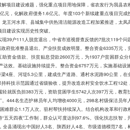
力破解项目建设难题，强化重点项目用地保障，省农发行为我县农
元，化解政府债务1.6亿元。年度103个新续建重点项目完成投资
，龙王河水库、县城集中供热清洁能源改造工程加紧推进，太凤
项目建设实现历史性突破。
9户111人脱贫退出，中省市巡视督查反馈的7批次119个问
省政府批准整县退出。产业扶贫成效明显。整合资金6335万元，
助资金借款、扶贫贴息贷款2600万元，为1937户贫困群众分红
达效。基础设施持续提升。整合资金6757万元，实施基础设施
梁4座、河堤5.3公里，建成生产道路、通村水泥路90公里，在
土保持科技示范园通过省级验收，提升改造农村安全饮水工程12处
轻就医负担383万元，资助贫困学生5742人次397万元，教育
。444名生态护林员年人均增收4000元，298名村级保洁员年
惠及困难群众1.1万人次。驻村帮扶持续深入。结合机构改革和行政
“五天四夜”工作制，群众认可度达到97.6%。强化扶志扶智，
场次，全县涌现出中国好人3名、陕西好人4名、市级道德模范7名，