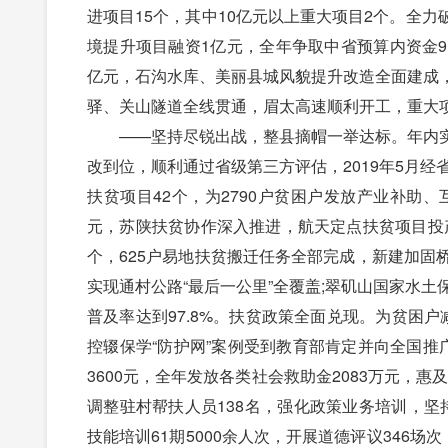
进项目15个，其中10亿元以上重大项目2个。全
境提升项目融资1亿元，全年争取中省预算内资金9亿
亿元，石沟水库、美丽县城风貌提升改造全面建成
驿、关山隧道全线贯通，眉太高速顺利开工，重大
——坚持尽锐出战，整县摘帽一举达标。年内实现3
改到位，顺利通过省级第三方评估，2019年5月经
扶贫项目42个，为2790户贫困户发放产业补助、互
元，苏陕扶贫协作深入推进，航天定点扶贫项目投产
个，625户易地扶贫搬迁任务全部完成，新建加固桥
实现通村公路“最后一公里”全覆盖;翠矶山国家水
普及率达到97.8%。扶贫政策全面兑现。为贫困户减
控辍保学“防护网”案例受到教育部肯定并向全国推广
3600元，全年发放各类社会救助金2083万元，
调整驻村帮扶人员138名，强化政策业务培训，坚持
技能培训61期5000余人次，开展道德评议346